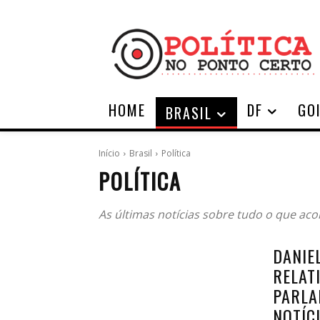
HOME
DF
GO
BRASIL
Início
Brasil
Política
POLÍTICA
As últimas notícias sobre tudo o que acont
DANIEL
RELAT
PARLA
NOTÍC