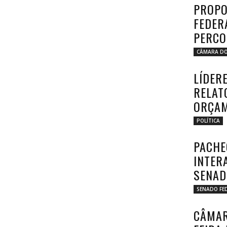
PROPO
FEDER
PERCO
CÂMARA DO
LÍDER
RELAT
ORÇA
POLÍTICA
PACHE
INTER
SENAD
SENADO FE
CÂMAR