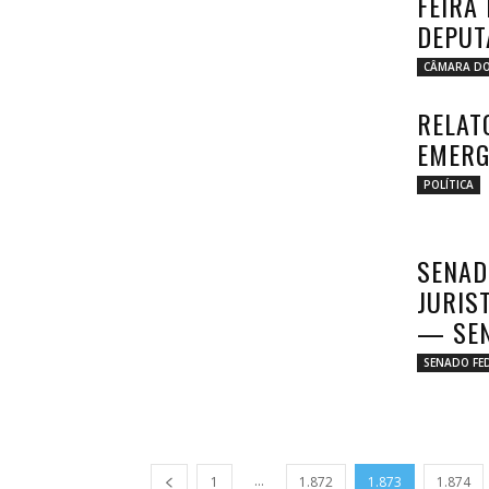
FEIRA
DEPUT
CÂMARA DO
RELAT
EMERG
POLÍTICA
SENAD
JURIS
— SEN
SENADO FE
...
1
1.872
1.873
1.874