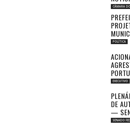
CÂMARA DO
PREFE
PROJE
MUNIC
POLÍTICA
ACION
AGRES
PORTU
EXECUTIVO
PLENÁ
DE AU
— SEN
SENADO FE