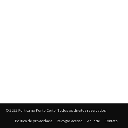
© 2022 Política no Ponto Certo. Todos os direitos reservados.
Política de privacidade
Revogar acesso
Anuncie
Contato