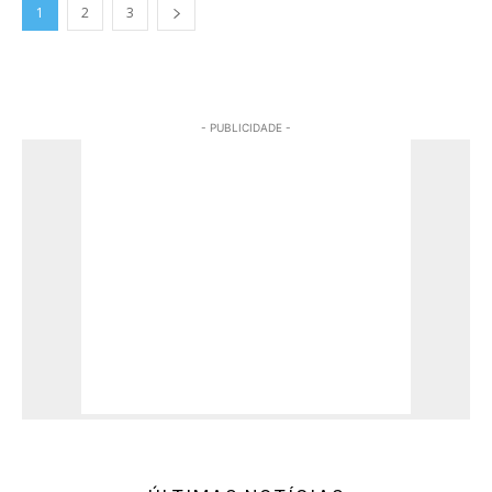
1
2
3
- PUBLICIDADE -