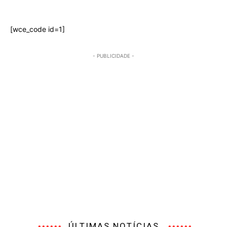
[wce_code id=1]
- PUBLICIDADE -
ÚLTIMAS NOTÍCIAS