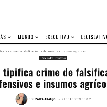
IÁS
MUNDO
EXECUTIVO
LEGISLATIV
 tipifica crime de falsificação de defensivos e insumos agrícolas
Câmara dos Deputados
 tipifica crime de falsifi
fensivos e insumos agríco
POR
ZAIRA ARAUJO
21 DE AGOSTO DE 2021