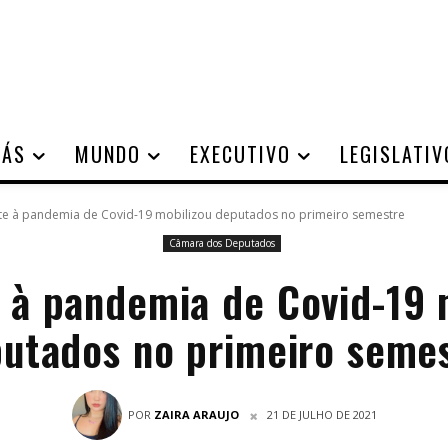
IÁS
MUNDO
EXECUTIVO
LEGISLATIV
e à pandemia de Covid-19 mobilizou deputados no primeiro semestre
Câmara dos Deputados
à pandemia de Covid-19 
utados no primeiro seme
POR
ZAIRA ARAUJO
21 DE JULHO DE 2021