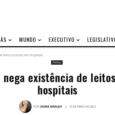
IÁS
MUNDO
EXECUTIVO
LEGISLATIV
e leitos ociosos em hospitais
Política
 nega existência de leito
hospitais
POR
ZAIRA ARAUJO
15 DE MAIO DE 2021