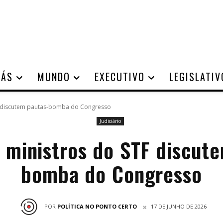
IÁS
MUNDO
EXECUTIVO
LEGISLATIV
F discutem pautas-bomba do Congresso
Judiciário
 ministros do STF discut
bomba do Congresso
POR
POLÍTICA NO PONTO CERTO
17 DE JUNHO DE 2026