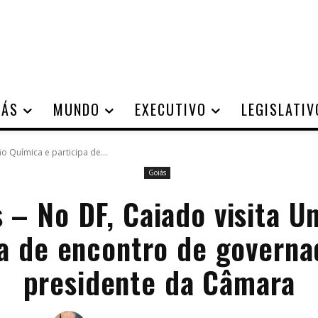
IÁS
MUNDO
EXECUTIVO
LEGISLATIV
ão Química e participa de...
Goiás
s – No DF, Caiado visita U
pa de encontro de govern
presidente da Câmara