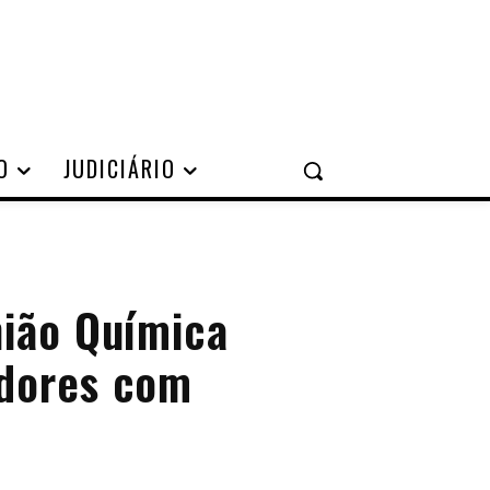
O
JUDICIÁRIO
nião Química
adores com