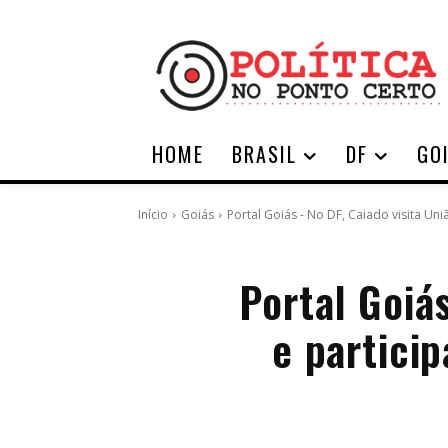
HOME
BRASIL
DF
GO
Início
Goiás
Portal Goiás - No DF, Caiado visita Uni
Portal Goiá
e partici