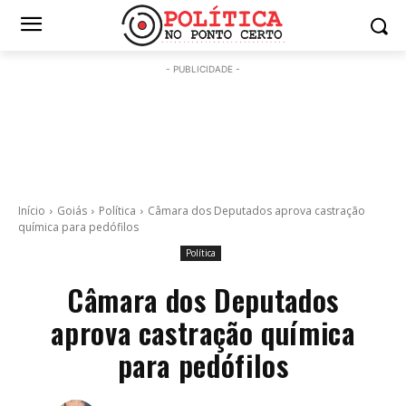
- PUBLICIDADE -
Início
Goiás
Política
Câmara dos Deputados aprova castração
química para pedófilos
Política
Câmara dos Deputados
aprova castração química
para pedófilos