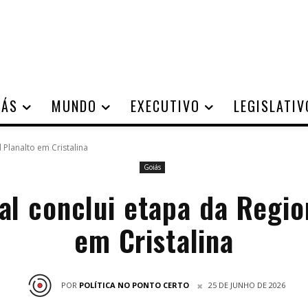
IÁS
MUNDO
EXECUTIVO
LEGISLATIV
 Planalto em Cristalina
Goiás
al conclui etapa da Regio
em Cristalina
POR
POLÍTICA NO PONTO CERTO
25 DE JUNHO DE 2026