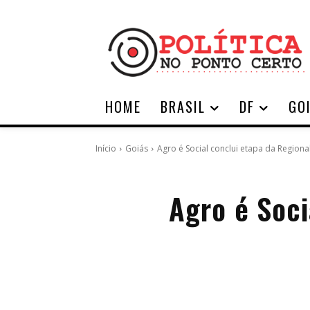
HOME
BRASIL
DF
GO
Início
Goiás
Agro é Social conclui etapa da Regional
Agro é Soci