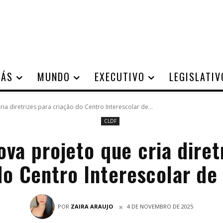
IÁS
MUNDO
EXECUTIVO
LEGISLATIV
ia diretrizes para criação do Centro Interescolar de...
CLDF
va projeto que cria diret
do Centro Interescolar de
POR
ZAIRA ARAUJO
4 DE NOVEMBRO DE 2025