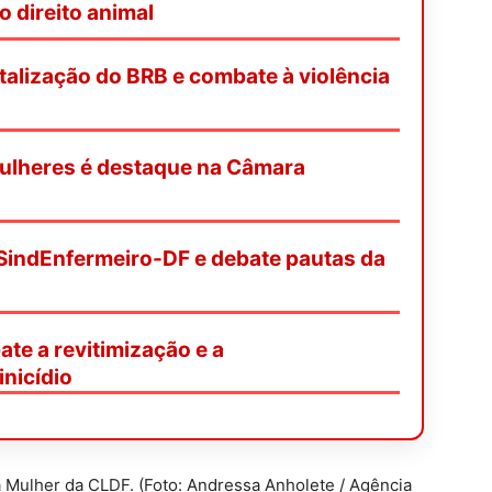
o direito animal
italização do BRB e combate à violência
mulheres é destaque na Câmara
SindEnfermeiro-DF e debate pautas da
te a revitimização e a
nicídio
 Mulher da CLDF. (Foto: Andressa Anholete / Agência