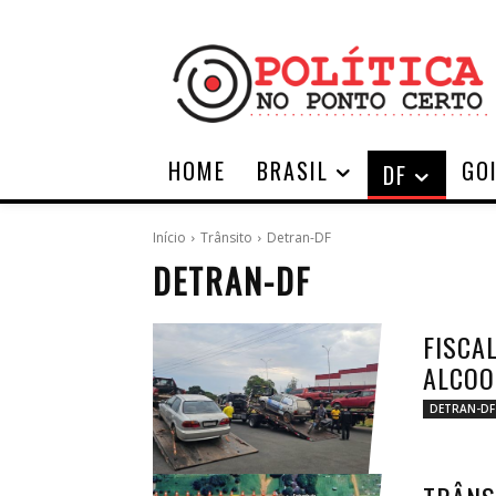
HOME
BRASIL
GO
DF
Início
Trânsito
Detran-DF
DETRAN-DF
FISCA
ALCOO
DETRAN-DF