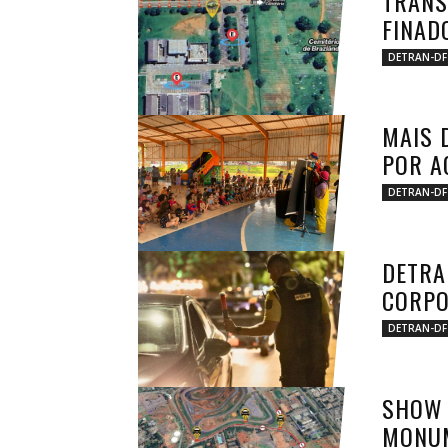
TRÂNS
FINAD
DETRAN-DF
MAIS 
POR A
DETRAN-DF
DETRA
CORPO
DETRAN-DF
SHOW 
MONUM