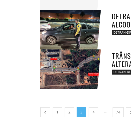
DETRA
ALCOO
DETRAN-DF
TRÂNS
ALTER
DETRAN-DF
...
1
2
3
4
74