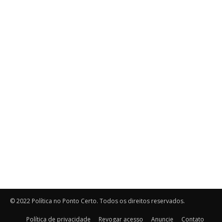
© 2022 Política no Ponto Certo. Todos os direitos reservados.
Política de privacidade
Revogar acesso
Anuncie
Contato