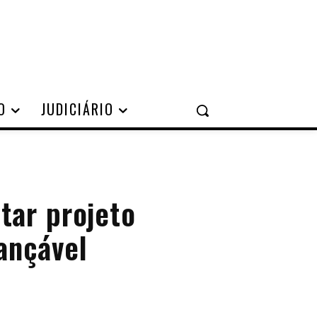
O
JUDICIÁRIO
tar projeto
iançável