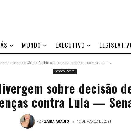
IÁS
MUNDO
EXECUTIVO
LEGISLATIV
gem sobre decisão de Fachin que anulou sentenças contra Lula —...
Senado Federal
ivergem sobre decisão d
enças contra Lula — Sen
POR
ZAIRA ARAUJO
10 DE MARÇO DE 2021