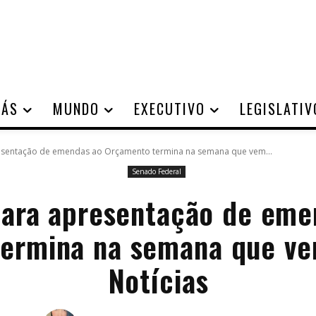
IÁS
MUNDO
EXECUTIVO
LEGISLATIV
esentação de emendas ao Orçamento termina na semana que vem...
Senado Federal
para apresentação de eme
termina na semana que v
Notícias