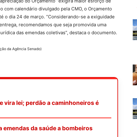
apreciação do Orçamento “exigirá maior esforço de
rdo com calendário divulgado pela CMO, o Orçamento
té o dia 24 de março. “Considerando-se a exiguidade
 a entrega, recomendamos que seja promovida uma
 jurídica das emendas coletivas”, destaca o documento.
ação da Agência Senado)
e vira lei; perdão a caminhoneiros é
na emendas da saúde a bombeiros