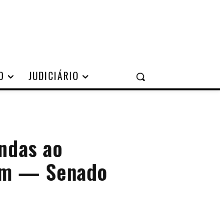
O
JUDICIÁRIO
ndas ao
em — Senado