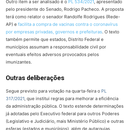
Outro item a ser analisado é o
PL 534/2021
, a
presentado
pelo p
residente do Senado, Rodrigo Pacheco. A proposta
terá como
relator o senador Randolfe Rodrigues (Rede-
AP) e
facilita a compra de vacinas contra o coronavírus
por empresas privadas, governos e prefeituras
. O texto
também permite que estados, Distrito Federal e
municípios assumam a responsabilidade civil por
eventuais efeitos adversos provocados pelos
imunizantes.
Outras deliberações
Segue
previsto
para
votação na
quarta-feira
o
PL
317/2021
, que institui regras para melhorar a eficiência
da administração pública. O texto estende determinações
já adotadas pelo Executivo federal para outros Poderes
(Legislativo e Judiciário, mais Ministério Público) e outras
esferas (estados e municípios), além de autarquias,