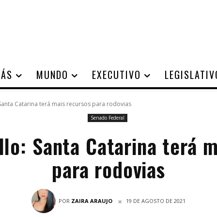
IÁS
MUNDO
EXECUTIVO
LEGISLATIV
 Santa Catarina terá mais recursos para rodovias
Senado Federal
llo: Santa Catarina terá m
para rodovias
POR
ZAIRA ARAUJO
19 DE AGOSTO DE 2021