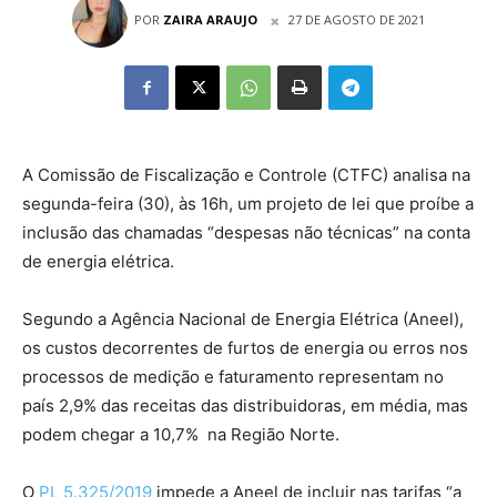
POR
ZAIRA ARAUJO
27 DE AGOSTO DE 2021
A Comissão de Fiscalização e Controle (CTFC) analisa na
segunda-feira (30), às 16h, um projeto de lei que proíbe a
inclusão das chamadas “despesas não técnicas” na conta
de energia elétrica.
Segundo a Agência Nacional de Energia Elétrica (Aneel),
os custos decorrentes de furtos de energia ou erros nos
processos de medição e faturamento representam no
país
2,9%
das receitas das distribuidoras,
em média,
mas
podem chegar a
10,7% n
a Região Norte.
O
PL 5.325/2019
impede a Aneel de incluir nas tarifas “a