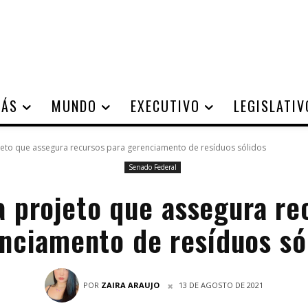
IÁS
MUNDO
EXECUTIVO
LEGISLATIV
jeto que assegura recursos para gerenciamento de resíduos sólidos
Senado Federal
a projeto que assegura re
nciamento de resíduos só
POR
ZAIRA ARAUJO
13 DE AGOSTO DE 2021