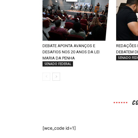
DEBATE APONTA AVANÇOS E
REDAÇÕES 
DESAFIOS NOS 20 ANOS DA LEI
DEBATEM D
SENADO FED
MARIA DA PENHA
SENADO FEDERAL
C
[wce_code id=1]