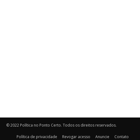
© 2022 Política no Ponto Certo. Todos os direitos reservados.
Política de privacidade
Revogar acesso
Anuncie
Contato