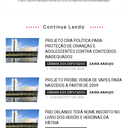
https://politicanopontocerto.com.br/author/arioslandiaaraujo/
Continue Lendo
PROJETO CRIA POLÍTICA PARA
PROTEÇÃO DE CRIANÇAS E
ADOLESCENTES CONTRA CONTEÚDOS
INADEQUADOS
ZAIRA ARAUJO
-
CÂMARA DOS DEPUTADOS
6 DE AGOSTO DE 2026
PROJETO PROÍBE VENDA DE VAPES PARA
NASCIDOS A PARTIR DE 2009
ZAIRA ARAUJO
-
CÂMARA DOS DEPUTADOS
6 DE AGOSTO DE 2026
FREI ORLANDO TERÁ NOME INSCRITO NO
LIVRO DOS HERÓIS E HEROÍNAS DA
PÁTRIA