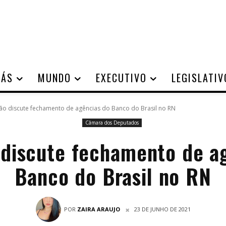
IÁS
MUNDO
EXECUTIVO
LEGISLATIV
o discute fechamento de agências do Banco do Brasil no RN
Câmara dos Deputados
discute fechamento de a
Banco do Brasil no RN
POR
ZAIRA ARAUJO
23 DE JUNHO DE 2021