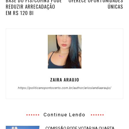
BASE DO PIS/COFINS PODE
OFERECE OPORTUNIDADES
REDUZIR ARRECADAÇÃO
ÚNICAS
EM R$ 120 BI
ZAIRA ARAUJO
https://politicanopontocerto.com.br/author/arioslandiaaraujo/
Continue Lendo
COMISSÃO PODE VOTAR NA QUARTA