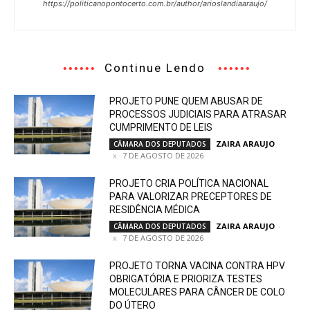
https://politicanopontocerto.com.br/author/arioslandiaaraujo/
Continue Lendo
PROJETO PUNE QUEM ABUSAR DE
PROCESSOS JUDICIAIS PARA ATRASAR
CUMPRIMENTO DE LEIS
ZAIRA ARAUJO
-
CÂMARA DOS DEPUTADOS
7 DE AGOSTO DE 2026
PROJETO CRIA POLÍTICA NACIONAL
PARA VALORIZAR PRECEPTORES DE
RESIDÊNCIA MÉDICA
ZAIRA ARAUJO
-
CÂMARA DOS DEPUTADOS
7 DE AGOSTO DE 2026
PROJETO TORNA VACINA CONTRA HPV
OBRIGATÓRIA E PRIORIZA TESTES
MOLECULARES PARA CÂNCER DE COLO
DO ÚTERO