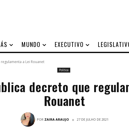
IÁS
MUNDO
EXECUTIVO
LEGISLATIV
 regulamenta a Lei Rouanet
Política
blica decreto que regula
Rouanet
POR
ZAIRA ARAUJO
27 DE JULHO DE 2021