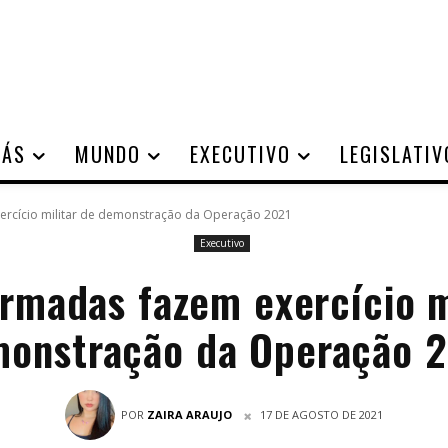
IÁS
MUNDO
EXECUTIVO
LEGISLATIV
ercício militar de demonstração da Operação 2021
Executivo
rmadas fazem exercício m
onstração da Operação 
POR
ZAIRA ARAUJO
17 DE AGOSTO DE 2021