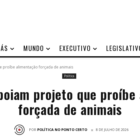
IÁS
MUNDO
EXECUTIVO
LEGISLATIV
e proíbe alimentação forçada de animais
Política
poiam projeto que proíbe
forçada de animais
POR
POLÍTICA NO PONTO CERTO
8 DE JULHO DE 2026