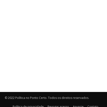
© 2022 Política no Ponto Certo. Todos os direitos reservados.
Política de privacidade
Revogar acesso
Anuncie
Contato