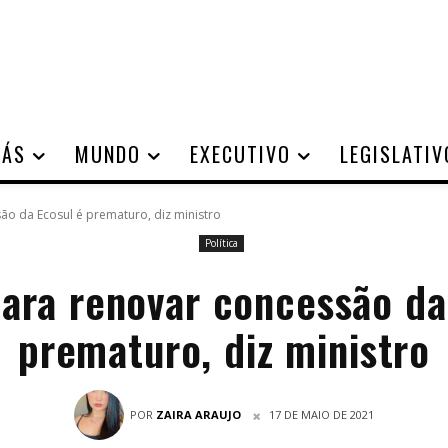
IÁS
MUNDO
EXECUTIVO
LEGISLATIV
o da Ecosul é prematuro, diz ministro
Política
ara renovar concessão da
prematuro, diz ministro
POR
ZAIRA ARAUJO
17 DE MAIO DE 2021