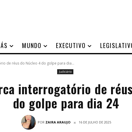
IÁS
MUNDO
EXECUTIVO
LEGISLATIV
io de réus do Núcleo 4 do golpe para dia...
Judiciário
ca interrogatório de réus
do golpe para dia 24
POR
ZAIRA ARAUJO
16 DE JULHO DE 2025