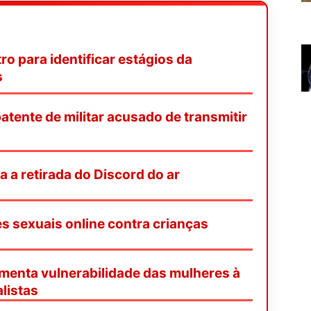
o para identificar estágios da
s
tente de militar acusado de transmitir
ça a retirada do Discord do ar
es sexuais online contra crianças
enta vulnerabilidade das mulheres à
listas