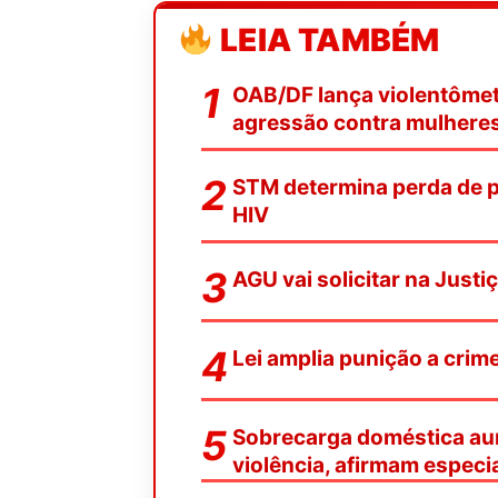
LEIA TAMBÉM
OAB/DF lança violentômetr
agressão contra mulhere
STM determina perda de pa
HIV
AGU vai solicitar na Justi
Lei amplia punição a crim
Sobrecarga doméstica aum
violência, afirmam especia