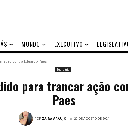
IÁS
MUNDO
EXECUTIVO
LEGISLATIV
car ação contra Eduardo Paes
Judiciário
dido para trancar ação co
Paes
POR
ZAIRA ARAUJO
20 DE AGOSTO DE 2021