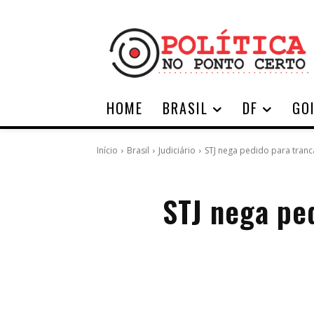
HOME
BRASIL
DF
GO
Início
Brasil
Judiciário
STJ nega pedido para tran
STJ nega pe