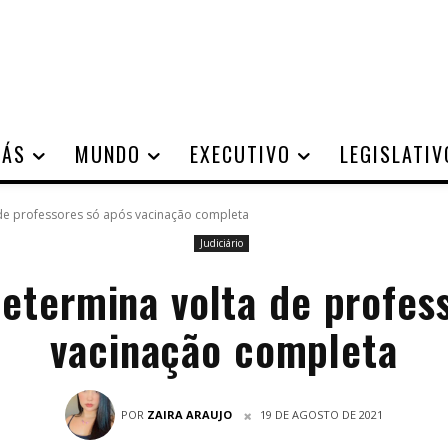
IÁS
MUNDO
EXECUTIVO
LEGISLATIV
a de professores só após vacinação completa
Judiciário
determina volta de profes
vacinação completa
POR
ZAIRA ARAUJO
19 DE AGOSTO DE 2021