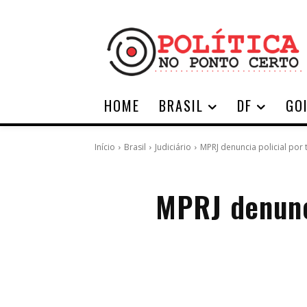
HOME
BRASIL
DF
GO
Início
Brasil
Judiciário
MPRJ denuncia policial por
MPRJ denunci