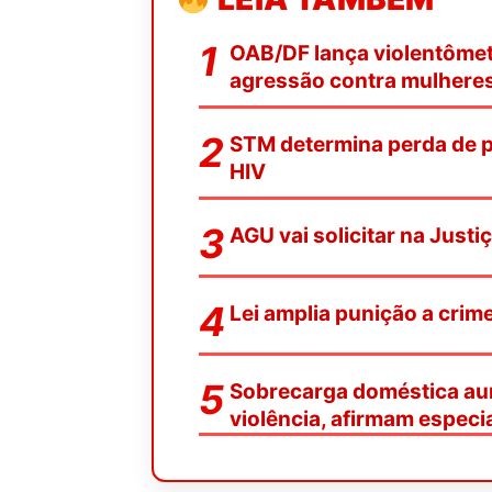
OAB/DF lança violentômetr
agressão contra mulhere
STM determina perda de pa
HIV
AGU vai solicitar na Justi
Lei amplia punição a crim
Sobrecarga doméstica aum
violência, afirmam especia