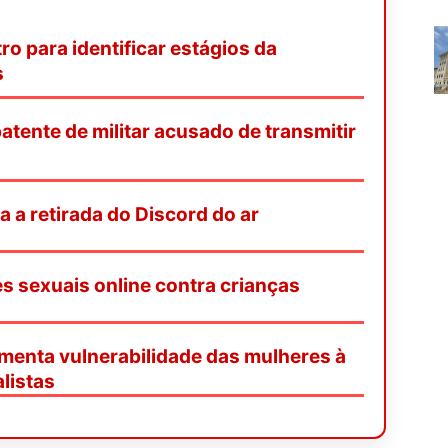
o para identificar estágios da
s
tente de militar acusado de transmitir
ça a retirada do Discord do ar
es sexuais online contra crianças
enta vulnerabilidade das mulheres à
listas