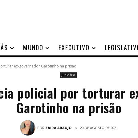
IÁS
MUNDO
EXECUTIVO
LEGISLATIV
 torturar ex-governador Garotinho na prisão
Judiciário
a policial por torturar 
Garotinho na prisão
POR
ZAIRA ARAUJO
20 DE AGOSTO DE 2021