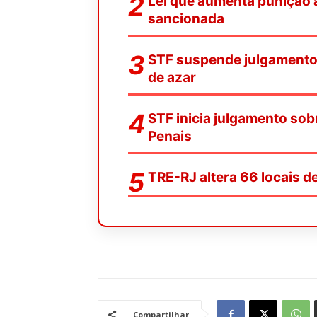
Lei que aumenta punição a
sancionada
STF suspende julgamento s
de azar
STF inicia julgamento sob
Penais
TRE-RJ altera 66 locais 
Compartilhar