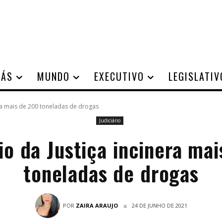
IÁS
MUNDO
EXECUTIVO
LEGISLATIV
era mais de 200 toneladas de drogas
Judiciário
io da Justiça incinera ma
toneladas de drogas
POR
ZAIRA ARAUJO
24 DE JUNHO DE 2021