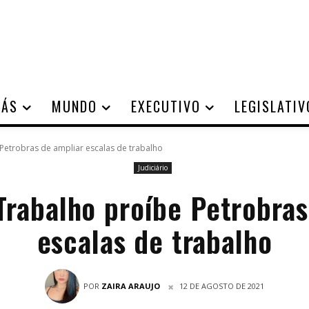
IÁS
MUNDO
EXECUTIVO
LEGISLATIV
 Petrobras de ampliar escalas de trabalho
Judiciário
 Trabalho proíbe Petrobras
escalas de trabalho
POR
ZAIRA ARAUJO
12 DE AGOSTO DE 2021