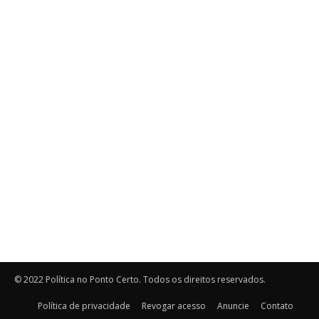
© 2022 Política no Ponto Certo. Todos os direitos reservados.
Política de privacidade
Revogar acesso
Anuncie
Contato