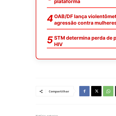
plataforma
OAB/DF lança violentômetr
agressão contra mulhere
STM determina perda de pa
HIV
Compartilhar