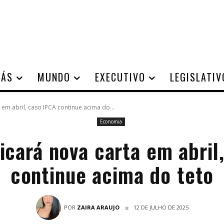
IÁS
MUNDO
EXECUTIVO
LEGISLATIV
 em abril, caso IPCA continue acima do...
Economia
icará nova carta em abril
continue acima do teto
POR
ZAIRA ARAUJO
12 DE JULHO DE 2025