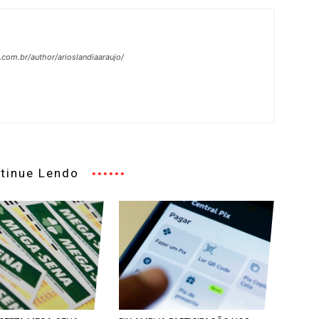
.com.br/author/arioslandiaaraujo/
tinue Lendo